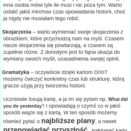
inna osoba mówi tyle ile musi i nic poza tym. Warto
ustalić jakiś min/max czas opowiadania historii, choć
ja nigdy nie musiałam tego robić.
Skojarzenia
– warto wymieniać swoje skojarzenia z
obrazkiem, które przychodzą nam na myśl. Czasem
nasze skojarzenia się powtarzają, a czasem są
zupełnie różne. Z dorosłymi jest to fajna okazja do
wymiany swoich myśli, uzasadnienia swojej opinii.
Gramatyka
– oczywiście dzięki kartom DIXIT
możemy ćwiczyć konkretny czas lub strukturę, którą
gracze użyją przy tworzeniu historii.
Uczniowie losują kartę, a ja im się pytam np.
What did
I opowiadają o czymś co w jakiś
you do yesterday
?
sposób wiąże się z kartą. W ten sposób możemy
najbliższe plany
również pytać o
, a nawet
przepowiadać przyszłość
, traktować karty