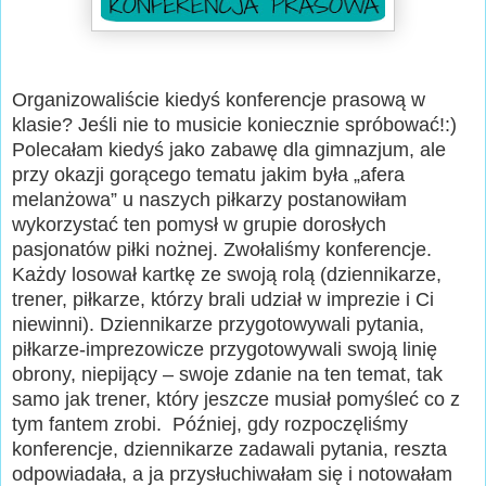
Organizowaliście kiedyś konferencje prasową w
klasie? Jeśli nie to musicie koniecznie spróbować!:)
Polecałam kiedyś jako zabawę dla gimnazjum, ale
przy okazji gorącego tematu jakim była „afera
melanżowa” u naszych piłkarzy postanowiłam
wykorzystać ten pomysł w grupie dorosłych
pasjonatów piłki nożnej. Zwołaliśmy konferencje.
Każdy losował kartkę ze swoją rolą (dziennikarze,
trener, piłkarze, którzy brali udział w imprezie i Ci
niewinni). Dziennikarze przygotowywali pytania,
piłkarze-imprezowicze przygotowywali swoją linię
obrony, niepijący – swoje zdanie na ten temat, tak
samo jak trener, który jeszcze musiał pomyśleć co z
tym fantem zrobi. Później, gdy rozpoczęliśmy
konferencje, dziennikarze zadawali pytania, reszta
odpowiadała, a ja przysłuchiwałam się i notowałam