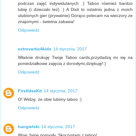
podczas zajęć indywidulanych :) Taboo również bardzo
lubię (i dzieciaki też) :) A Dixit to ostatnio jedna z moich
ulubionych gier (prywatnie) Gorąco polecam na wieczory ze
znajomymi - świetna zabawa!
Odpowiedz
extrovertic4kids
14 stycznia, 2017
Właśnie drukuję Twoje Taboo cards,przydadzą mi się na
poniedziałkowe zajęcia z dorosłymi,dziękuję!:)
Odpowiedz
FirstIdeaKit
14 stycznia, 2017
O! Widzę, że obie lubimy taboo :)
Odpowiedz
hangielski
14 stycznia, 2017
Wow, fajne pomysły. Skorzystam z taboo!