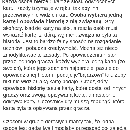
Każda osoba bierze 6 kart ze stosu odwróconych
kart. Każdy trzyma je w ręku, tak aby inni
przeciwnicy nie widzieli kart.
Osoba wybiera jedną
kartę i
opowiada historię z nią związaną
. Gdy
skończy, kładzie karty na stół, a reszta osób musi
wskazać kartę, z którą, wg nich, związana była ta
historia. Jest to bardzo fajny sposób na rozgadanie
uczniów i pobudza kreatywność. Można też nieco
zmodyfikować te zasady. Po opowiedzeniu historii
przez jednego gracza, każdy wybiera jedną kartę (ze
swoich), która jego zdaniem najbardziej pasuje do
opowiedzianej historii i podaje je”bajarzowi” tak, żeby
nikt nie widział jaką kartę podaje. Gracz,który
opowiadał historię tasuje karty, które dostał od innych
graczy oraz swoją, opisywaną kartę, a następnie
odkrywa karty. Uczestnicy gry muszą zgadnąć, która
karta była tą opisywaną przez gracza.
Czasem w grupie dorosłych mamy tak, że jedna
osoba jest gadatliwa i mogłaby przegadać pół zajęć,a